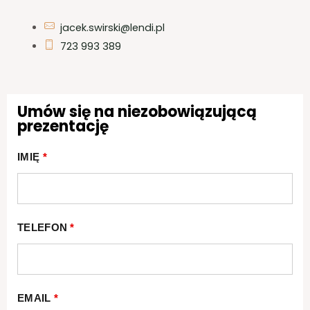
jacek.swirski@lendi.pl
723 993 389
Umów się na niezobowiązującą
prezentację
IMIĘ
*
TELEFON
*
EMAIL
*