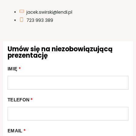
jacek.swirski@lendi.pl
723 993 389
Umów się na niezobowiązującą
prezentację
IMIĘ
*
TELEFON
*
EMAIL
*