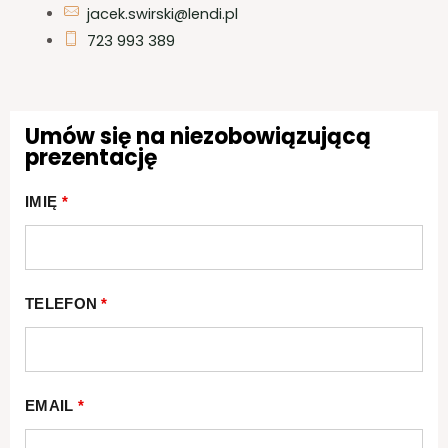
jacek.swirski@lendi.pl
723 993 389
Umów się na niezobowiązującą
prezentację
IMIĘ
*
TELEFON
*
EMAIL
*