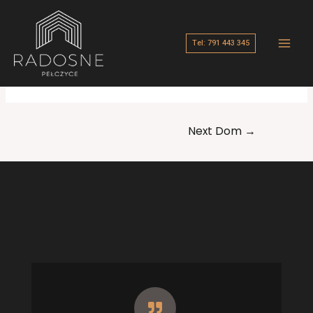
Skip
Nawigacja
Main
to
wpisu
23
Men
Tel: 791 443 345
content
By
Radosne
/
24 września, 2023
Next Dom
→