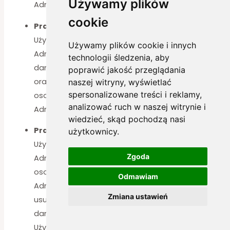
Używamy plików
Administratora
cookie
Prawo do sprostowania danych osobowych
Użytkownikom przysługuje prawo żądania od
Używamy plików cookie i innych
Administratora niezwłocznego sprostowania
technologii śledzenia, aby
danych osobowych, które są nieprawidłowe lub /
poprawić jakość przeglądania
oraz uzupełnienia niekompletnych danych
naszej witryny, wyświetlać
spersonalizowane treści i reklamy,
osobowych, realizowane na żądanie złożone do
analizować ruch w naszej witrynie i
Administratora
wiedzieć, skąd pochodzą nasi
Prawo do usunięcia danych osobowych
użytkownicy.
Użytkownikom przysługuje prawo żądania od
Zgoda
Administratora niezwłocznego usunięcia danych
osobowych, realizowane na żądanie złożone do
Odmawiam
AdministratoraW przypadku kont użytkowników,
Zmiana ustawień
usunięcie danych polega na anonimizacji
danych umożliwiających identyfikację
Użytkownika. Administrator zastrzega sobie