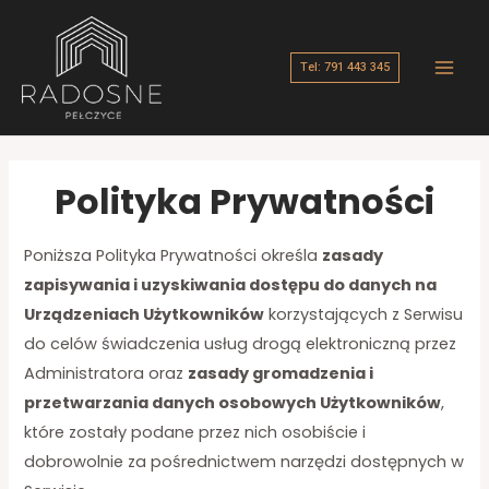
Skip
Main
to
Men
Tel: 791 443 345
content
Polityka Prywatności
Poniższa Polityka Prywatności określa
zasady
zapisywania i uzyskiwania dostępu do danych na
Urządzeniach Użytkowników
korzystających z Serwisu
do celów świadczenia usług drogą elektroniczną przez
Administratora oraz
zasady gromadzenia i
przetwarzania danych osobowych Użytkowników
,
które zostały podane przez nich osobiście i
dobrowolnie za pośrednictwem narzędzi dostępnych w